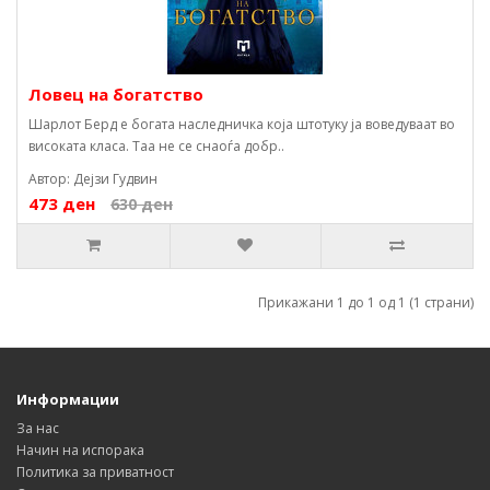
Ловец на богатство
Шарлот Берд е богата наследничка која штотуку ја воведуваат во
високата класа. Таа не се снаоѓа добр..
Автор: Дејзи Гудвин
473 ден
630 ден
Прикажани 1 до 1 од 1 (1 страни)
Информации
За нас
Начин на испорака
Политика за приватност