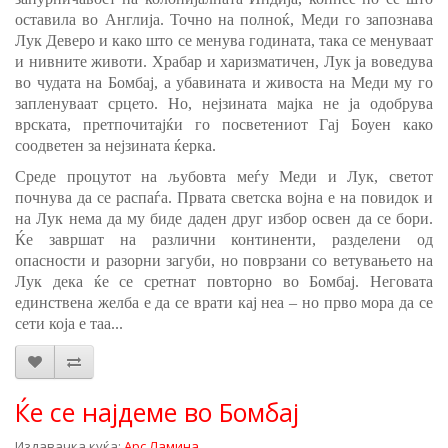
оставила во Англија. Точно на полноќ, Меди го запознава
Лук Деверо и како што се менува годината, така се менуваат
и нивните животи. Храбар и харизматичен, Лук ја воведува
во чудата на Бомбај, а убавината и живоста на Меди му го
запленуваат срцето.
Но, нејзината мајка не ја одобрува
врската, претпочитајќи го посветениот Гај Боуен како
соодветен за нејзината ќерка.
Среде процутот на љубовта меѓу Меди и Лук, светот
почнува да се распаѓа. Првата светска војна е на повидок и
на Лук нема да му биде даден друг избор освен да се бори.
Ќе завршат на различни континенти, разделени од
опасности и разорни загуби, но поврзани со ветувањето на
Лук дека ќе се сретнат повторно во Бомбај. Неговата
единствена желба е да се врати кај неа – но прво мора да се
сети која е таа...
Ќе се најдеме во Бомбај
Издавачка куќа:
Арс Ламина