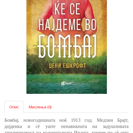
Опис
Мислења (0)
Бомбај, новогодишната ноќ 1913 год. Медлин Брајт,
дојденка и сè уште ненавикната на задушливата
запурничавост на колонијалната Индија, копнее по сè што