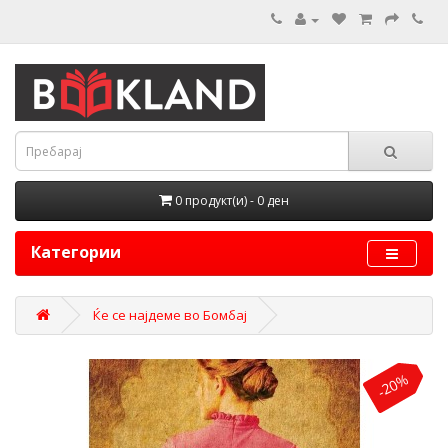
0 продукт(и) - 0 ден
Категории
Ќе се најдеме во Бомбај
-20%