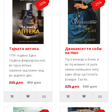
-30%
-25%
Тајната аптека
Дванаесетте соби
на Нил
1791 година. Една
Тој е женкар и боем, и
студена февруарска ноќ,
во тој момент сѐ уште
во тајна аптека
немал напишано ниту
скриена зад лажен ѕид,
еден збор од Госпоѓа
во задниот дел..
Бовари. Таа ќе..
315 ден
450 ден
Автор:
375 ден
500 ден
Автор: