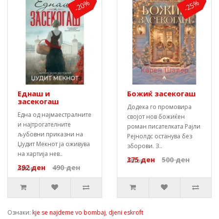
-20%
-25%
Еднаш и
Божиќ засекогаш
засекогаш
Додека го промовира
Една од најмаестралните
својот нов божиќен
и најтрогателните
роман писателката Рајли
љубовни приказни на
Рејнолдс останува без
Џудит Мекнот ја оживува
зборови. З..
на хартија нев..
375 ден
500 ден
Автор:
392 ден
490 ден
Автор:
Ознаки:
kje se najdeme vo bombaj
,
djeni eskroft