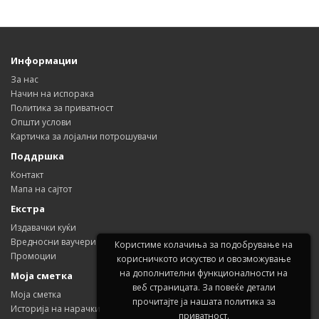
Информации
За нас
Начин на испорака
Политика за приватност
Општи услови
Картичка за лојални потрошувачи
Поддршка
Контакт
Мапа на сајтот
Екстра
Издавачки куќи
Вредносни ваучери
Користиме колачиња за подобрување на
Промоции
корисничкото искуство и овозможување
на дополнителни функционалности на
Моја сметка
веб страницата. За повеќе детали
Моја сметка
прочитајте ја нашата политика за
Историја на нарачки
приватност.