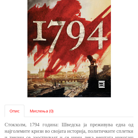
Опис
Мислења (0)
Стокхолм, 1794 година: Шведска ја преживува една од
најголемите кризи во својата историја, политичките сплетки
и тензии се заоструваат и се чини дека нештата никогаш