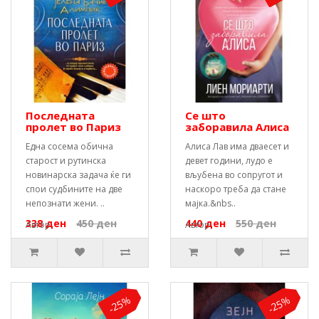
Последната
Се што
пролет во Париз
заборавила Алиса
Една сосема обична
Алиса Лав има дваесет и
старост и рутинска
девет години, лудо е
новинарска задача ќе ги
вљубена во сопругот и
спои судбините на две
наскоро треба да стане
непознати жени. ..
мајка.&nbs..
338 ден
450 ден
440 ден
550 ден
Автор:
Автор:
-25%
-25%