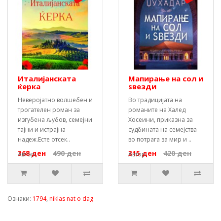
Италијанската
Мапирање на сол и
ќерка
ѕвезди
Неверојатно волшебен и
Во традицијата на
трогателен роман за
романите на Халед
изгубена љубов, семејни
Хосеини, приказна за
тајни и истрајна
судбината на семејства
надеж.Есте отсек..
во потрага за мир и ..
368 ден
490 ден
315 ден
420 ден
Автор:
Автор:
Ознаки:
1794
,
niklas nat o dag