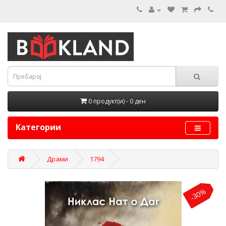
0 продукт(и) - 0 ден
Категории
Драми
1794
-30%