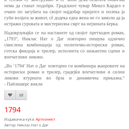
нема да станат подобри. Градскиот чувар Микел Кардел е
очаен по загубата на својот најдобар пријател и полека ја
губи волјата за живот, сè додека една жена не го замоли да ја
истражи суровата и мистериозна смрт на нејзината ќерка.
Надоврзувајќи се на настаните од својот претходен роман,
„1793“, Никлас Нат о Даг повторно пишува одлично
смислена комбинација од политичко-историски роман,
готска фикција и трилер, исполнета со шокантни сцени и
впечатливи ликови.
„Во ‘1794’ Нат о Даг повторно ги комбинира жанровите на
историски роман и трилер, градејќи впечатливи и силни
ликови втурнати во брза и динамична приказна.“
-
Паблишерс викли
1794
Издавачка куќа:
Артконект
Автор: Никлас Нат о Даг